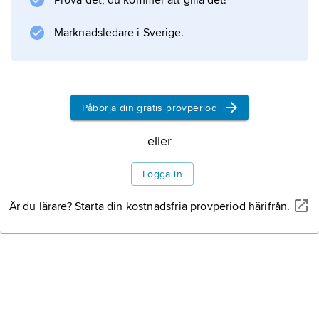
Prova det, du kommer att gilla det!
Information om artikeln
Marknadsledare i Sverige.
Påbörja din gratis provperiod
eller
Logga in
Är du lärare? Starta din kostnadsfria provperiod härifrån.