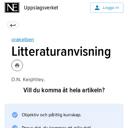
Uppslagsverket
Uppslagsverket
Logga in
orakelben
Litteraturanvisning
D.N. Keightley,
Sources of Shang History: The Oracle-Bone
Vill du komma åt hela artikeln?
Inscriptions of Bronze Age China
(1978).
Objektiv och pålitlig kunskap.