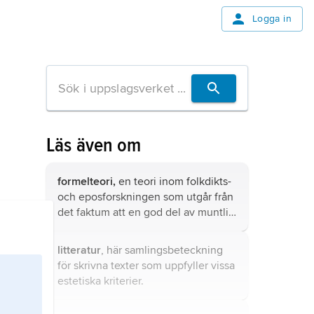
Logga in
Läs även om
formelteori,
en teori inom folkdikts-
och eposforskningen som utgår från
det faktum att en god del av muntlig
både prosa och poesi består av
”formler”, stereotypa byggbitar,
litteratur
, här samlingsbeteckning
klichéer, fasta ordvändningar och
för skrivna texter som uppfyller vissa
stående epitet etc., som står till
estetiska kriterier.
berättarens förfogande utan att
behöva ändras och som finns i