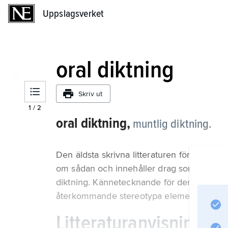
Uppslagsverket
Uppslagsverket
oral diktning
Skriv ut
1
/
2
oral diktning,
muntlig diktning.
Den äldsta skrivna litteraturen förutsätter e
om sådan och innehåller drag som bäst fö
diktning. Kännetecknande för denna är parata
återkommande stereotypa element, formler.
Litteraturanvisning