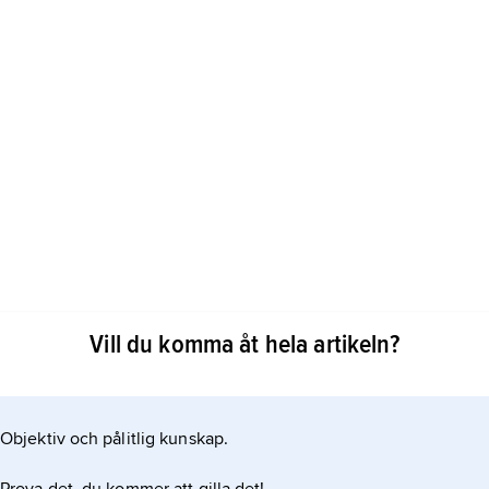
n lång tradition av muntlig diktning, den talar själv
Vill du komma åt hela artikeln?
rstås om man ser dem som element i muntlig
x, viss rytmicitet och, framför allt,
 Rytmen och formlerna var till
Objektiv och pålitlig kunskap.