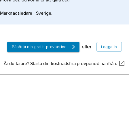
Prova det, du kommer att gilla det!
Marknadsledare i Sverige.
eller
Påbörja din gratis provperiod
Logga in
Är du lärare? Starta din kostnadsfria provperiod härifrån.