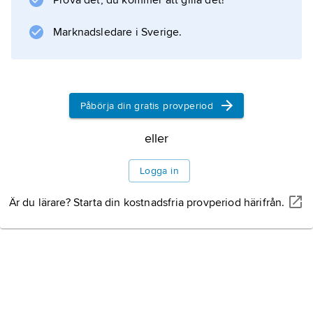
Prova det, du kommer att gilla det!
Marknadsledare i Sverige.
Information om artikeln
Påbörja din gratis provperiod
eller
Logga in
Är du lärare? Starta din kostnadsfria provperiod härifrån.