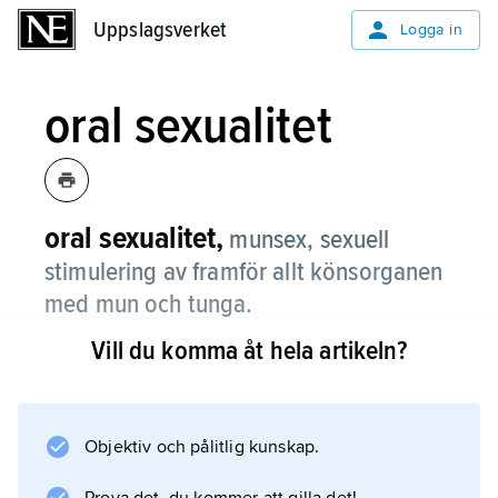
Uppslagsverket
Uppslagsverket
Logga in
oral sexualitet
oral sexualitet,
munsex, sexuell
stimulering av framför allt könsorganen
med mun och tunga.
Vill du komma åt hela artikeln?
Jämför
cunnilingus
och
fellatio
Objektiv och pålitlig kunskap.
.