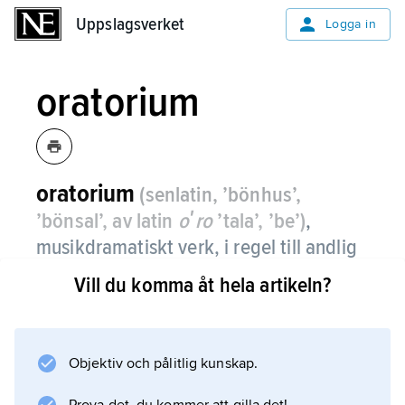
Uppslagsverket
Uppslagsverket
Logga in
oratorium
oratorium
(senlatin, ’bönhus’,
’bönsal’, av latin
oʹro
’tala’, ’be’)
,
musikdramatiskt verk, i regel till andlig
text, för röster (solo och kör) med
Vill du komma åt hela artikeln?
instrument.
Oratoriet är icke-sceniskt och icke-liturgiskt.
Benämningen avspeglar formens ursprung. I
Objektiv och pålitlig kunskap.
motreformationens Italien hölls under senare