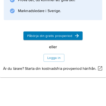
Prova det, du kommer att gilla det!
Marknadsledare i Sverige.
Påbörja din gratis provperiod
eller
Logga in
Är du lärare? Starta din kostnadsfria provperiod härifrån.