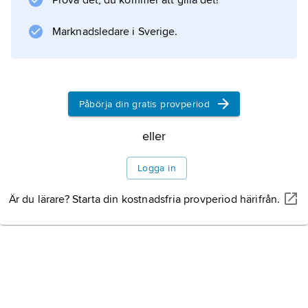
Prova det, du kommer att gilla det!
bestående av cyanobakterier
Marknadsledare i Sverige.
Information om artikeln
Påbörja din gratis provperiod
eller
Logga in
Är du lärare? Starta din kostnadsfria provperiod härifrån.