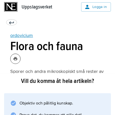
Uppslagsverket
Uppslagsverket
Logga in
ordovicium
Flora och fauna
Sporer och andra mikroskopiskt små rester av
marina alger är de viktigaste växtfossilen i
Vill du komma åt hela artikeln?
ordovicium. Detta kan åtminstone delvis
förklaras av att från denna tid havsmiljöer så
mycket oftare har bevarats fossilt än
Objektiv och pålitlig kunskap.
landmiljöer. Det är dock sannolikt att landytor
under ordovicium kunde vara täckta av mattor