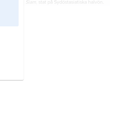
Siam
, stat på Sydöstasiatiska halvön.
Stockholm,
tätort i Uppland och
Södermanland (Stockholms län);
1 652 895 invånare (2024).
Nederländerna,
stat i
Nordvästeuropa.
Vietnam,
stat i Sydöstasien.
Indonesien,
stat i Sydöstasiens
övärld.
Ecuador
, stat i nordvästra
Sydamerika, vid ekvatorn.
Kosovo
, albanska
Kosova
, land på