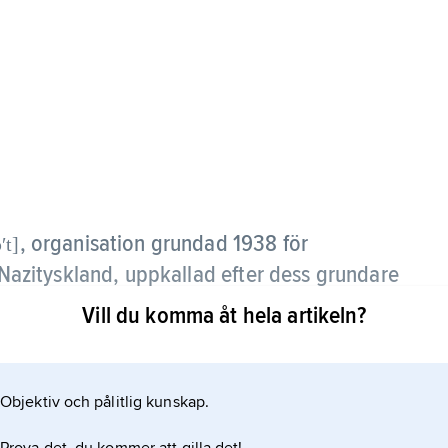
,
organisation grundad 1938 för
ʹt]
i Nazityskland, uppkallad efter dess grundare
Vill du komma åt hela artikeln?
entrationsläger i sin tjänst för uppförandet av t.ex.
död 1942 expanderade O. under Albert Speers
Objektiv och pålitlig kunskap.
etare. Dessa var engagerade i konstruktionen av
fabrik, bunkrar och andra typer av