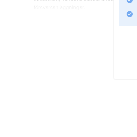
försvarsanläggningar.
Litteraturanvisning
Information om artikeln