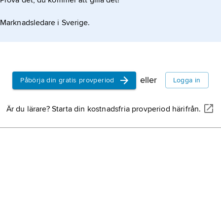
Prova det, du kommer att gilla det!
Marknadsledare i Sverige.
eller
Påbörja din gratis provperiod
Logga in
Är du lärare? Starta din kostnadsfria provperiod härifrån.