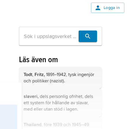
Logga in
Läs även om
Todt
,
Fritz,
1891–1942, tysk ingenjör
och politiker (nazist).
slaveri,
dels personlig ofrihet, dels
ett system för hållande av slavar,
med eller utan stöd i lagen.
Thailand
, före 1939 och 1945–49