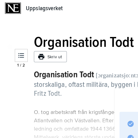
Uppslagsverket
Uppslagsverket
Organisation Todt
Skriv ut
1
/
2
Organisation Todt
[ɔrganizatsjo:ntɔ
storskaliga, oftast militära, byggen 
Fritz Todt.
O. tog arbetskraft från krigsfånge- och konc
Atlantvallen och Västvallen. Efter Todts 
ledning och omfattade 1944 1 366 000 arb
Mittelwerk, världens största underjordiska 