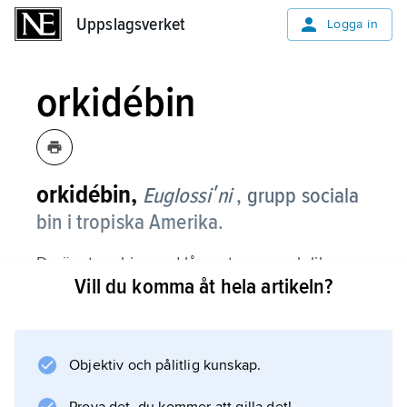
Uppslagsverket
Uppslagsverket
Logga in
orkidébin
orkidébin,
Euglossiʹni
, grupp sociala
bin i tropiska Amerika.
De är stora bin med långa tungor och liknar
Vill du komma åt hela artikeln?
humlor eller är glänsande, metalliskt gröna,
blå eller purpurfärgade. Till skillnad från övriga
sociala bin har de inga arbetare. Många
orkidéer är beroende av orkidébin för sin
Objektiv och pålitlig kunskap.
pollination; hanbina samlar i gengäld in sekret