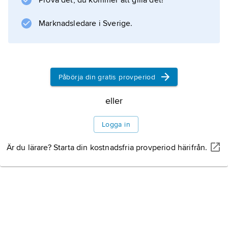
Prova det, du kommer att gilla det!
från orkidéerna, vilket bina tycks använda som
Marknadsledare i Sverige.
Information om artikeln
Påbörja din gratis provperiod
eller
Logga in
Är du lärare? Starta din kostnadsfria provperiod härifrån.