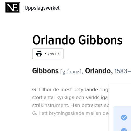
Uppslagsverket
Uppslagsverket
Orlando Gibbons
Skriv ut
Gibbons
Orlando,
,
1583–
[giʹbənz]
G. tillhör de mest betydande engelska tons
stort antal kyrkliga och världsliga vokalve
stråkinstrument. Han betraktas som en viktig 
G. i ett brytningsskede mellan den äldre 