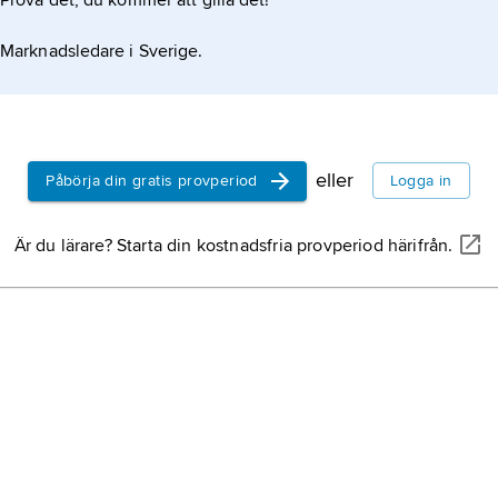
Prova det, du kommer att gilla det!
Marknadsledare i Sverige.
eller
Påbörja din gratis provperiod
Logga in
Är du lärare? Starta din kostnadsfria provperiod härifrån.