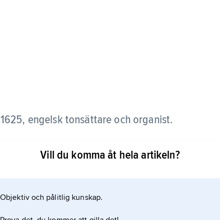
1625, engelsk tonsättare och organist.
ättarna under 1600-talet och lämnade efter sig ett
Vill du komma åt hela artikeln?
rk, orgel- och annan klavermusik samt fantasior för
föregångare bl.a. till Purcell. Stilistiskt befann sig
vokalpolyfonin och den
Objektiv och pålitlig kunskap.