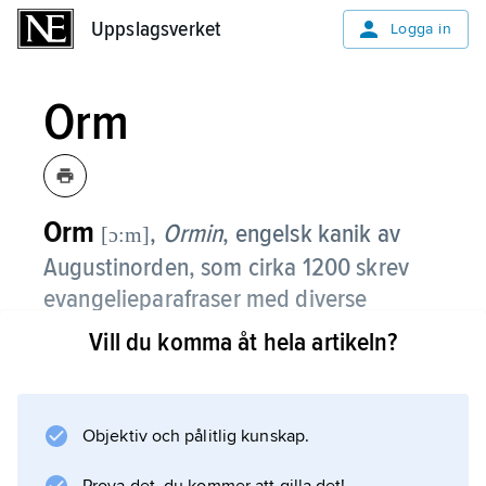
Uppslagsverket
Uppslagsverket
Logga in
Orm
Orm
,
Ormin
,
engelsk kanik av
[ɔ:m]
Augustinorden, som cirka 1200 skrev
evangelieparafraser med diverse
utläggningar om Jesu liv.
Vill du komma åt hela artikeln?
Verket, som upphovsmannen kallade
Ormulum
, har huvudsakligen lingvistiskt intresse.
Objektiv och pålitlig kunskap.