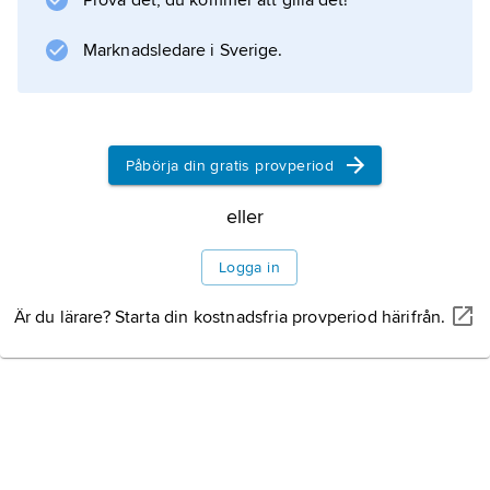
Prova det, du kommer att gilla det!
Marknadsledare i Sverige.
Information om artikeln
Påbörja din gratis provperiod
eller
Logga in
Är du lärare? Starta din kostnadsfria provperiod härifrån.