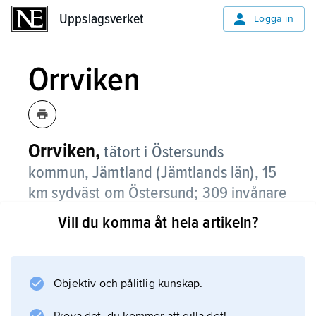
Uppslagsverket
Uppslagsverket
Logga in
Orrviken
Orrviken,
tätort i Östersunds
kommun, Jämtland (Jämtlands län), 15
km sydväst om Östersund;
309 invånare
(2021)
.
Vill du komma åt hela artikeln?
Orrviken, som ligger vid Storsjön, är främst
bostadsort. Pendling till Östersund
förekommer.
Objektiv och pålitlig kunskap.