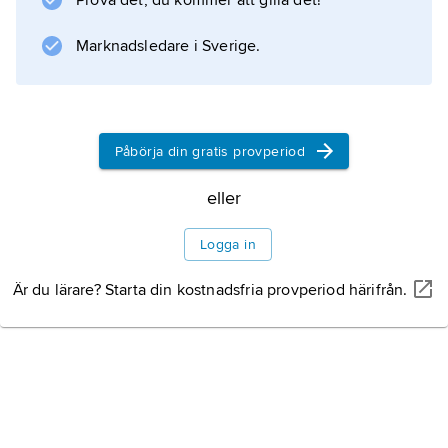
Prova det, du kommer att gilla det!
Marknadsledare i Sverige.
Information om artikeln
Påbörja din gratis provperiod
eller
Logga in
Är du lärare? Starta din kostnadsfria provperiod härifrån.