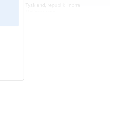
Tyskland,
republik i norra
Mellaneuropa.
Danmark,
stat i Nordeuropa.
Sverige,
stat på Skandinaviska
halvön, norra Europa.
Norge,
stat i Nordeuropa.
Storbritannien,
stat i västra Europa.
Mexiko
,
Mexico
, stat i södra
Nordamerika.