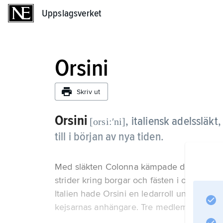
Uppslagsverket
Uppslagsverket
Orsini
Skriv ut
Orsini
,
italiensk adelssläkt,
[orsi:ʹni]
till i början av nya tiden.
Med släkten Colonna kämpade den då långa
strider kring borgar och fästen i och utanfö
Italien hade Orsini en ledarroll under de
kejsarnas anhängare. Tre medlemmar av Ors