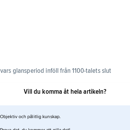
 vars glansperiod inföll från 1100-talets slut
Vill du komma åt hela artikeln?
 perioder om herraväldet i Rom, ofta under bittra
r staden. Inom det påvevänliga guelfiska partiet i
ss kamp mot ghibellinerna, de tysk–romerska
Objektiv och pålitlig kunskap.
ini har blivit