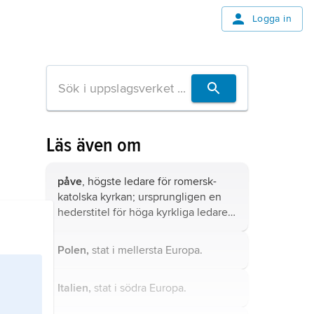
Logga in
Läs även om
påve
, högste ledare för romersk-
katolska kyrkan; ursprungligen en
hederstitel för höga kyrkliga ledare –
ännu i dag bär patriarken av
Alexandria titeln påve.
Polen,
stat i mellersta Europa.
Italien,
stat i södra Europa.