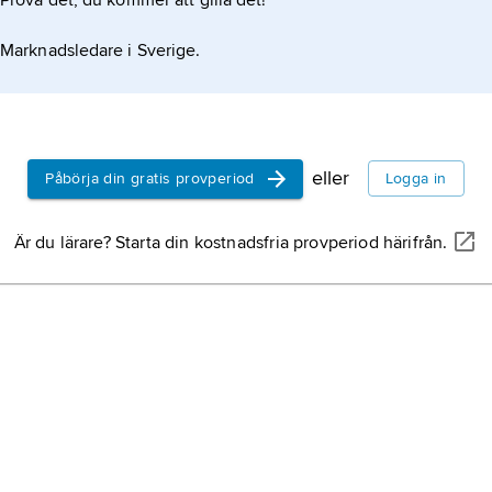
Prova det, du kommer att gilla det!
Marknadsledare i Sverige.
eller
Påbörja din gratis provperiod
Logga in
Är du lärare? Starta din kostnadsfria provperiod härifrån.