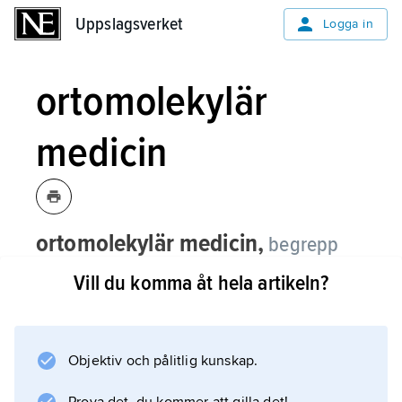
Uppslagsverket
Uppslagsverket
Logga in
ortomolekylär
medicin
ortomolekylär medicin,
begrepp
skapat av den amerikanske kemisten
Vill du komma åt hela artikeln?
och Nobelpristagaren Linus Pauling,
som från slutet av 1960-talet utvecklade
hypoteser om hur kroppens biokemi
Objektiv och pålitlig kunskap.
och därmed hälsotillståndet skulle
kunna optimeras genom vissa