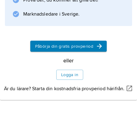
Prova det, du kommer att gilla det!
förändringar i intaget av näringsämnen.
Marknadsledare i Sverige.
Särskilt fäste Pauling vikt vid C-vitamin
(askorbinsyra) och rekommenderade dagligt
intag av doser mångfalt större än det kända
dagsbehovet. Han ansåg sig kunna visa
Påbörja din gratis provperiod
förebyggande effekt mot förkylning samt
eller
behandlingseffekter vid cancer och psykisk
sjukdom. Förutom att askorbinsyra i hög dos
Logga in
möjligen kan förkorta symtomtiden vid
förkylning har resultaten inte
Är du lärare? Starta din kostnadsfria provperiod härifrån.
Information om artikeln