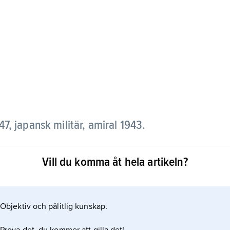
7, japansk militär, amiral 1943.
n D.C. i början av 1920-talet och deltog i
Vill du komma åt hela artikeln?
es till marinminister 1936 och överbefälhavare för
Objektiv och pålitlig kunskap.