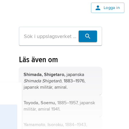
Logga in
Läs även om
Shimada,
Shigetaro,
japanska
Shimada Shigetarō
, 1883–1976,
japansk militär, amiral.
Toyoda,
Soemu,
1885–1957, japansk
militär, amiral 1941.
Yamamoto
,
Isoroku,
1884–1943,