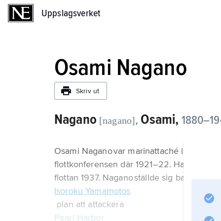
Uppslagsverket
Uppslagsverket
Osami Nagano
Skriv ut
Nagano
Osami,
,
1880–194
[nagano]
Osami Nagano var marinattaché i Washingto
flottkonferensen där 1921–22. Han utnämnd
flottan 1937. Nagano ställde sig bakom
Isoroku Yamamotos
plan att attackera
Pearl Harbor