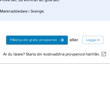
Prova det, du kommer att gilla det!
gano lämna posten som flottans överbefälhavare och
Marknadsledare i Sverige.
eller
Påbörja din gratis provperiod
Logga in
Är du lärare? Starta din kostnadsfria provperiod härifrån.