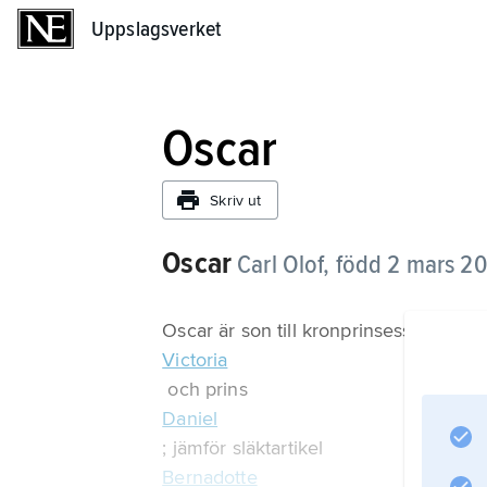
Uppslagsverket
Uppslagsverket
Oscar
Skriv ut
Oscar
Carl Olof,
född 2 mars 201
Oscar är son till kronprinsessan
Victoria
och prins
Daniel
; jämför släktartikel
Bernadotte