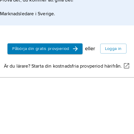
Prova det, du kommer att gilla det!
 tronföljdsordningen efter Victoria och Estelle.
Marknadsledare i Sverige.
eller
Påbörja din gratis provperiod
Logga in
Är du lärare? Starta din kostnadsfria provperiod härifrån.