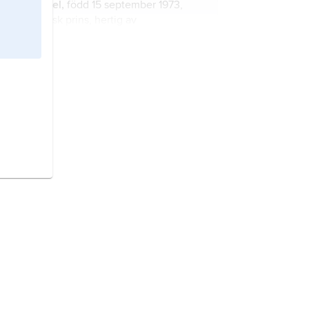
Daniel,
född 15 september 1973,
svensk prins, hertig av
Västergötland.
Carl Philip
Edmund Bertil, född 13
maj 1979, svensk prins, hertig av
Värmland.
successionsordningen,
SO
, en av
Sveriges grundlagar.
Madeleine
Thérèse Amelie
Josephine, född 10 juni 1982, svensk
prinsessa, hertiginna av Hälsingland
och Gästrikland.
Bernadotte, Ebba,
född Munck af
Fulkila, 1858–1946, prinsessan
Bernadotte, grevinna af Wisborg;
jämför släktartikel
Bernadotte
.