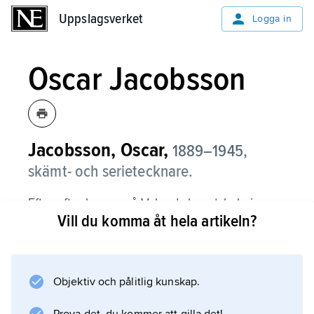
Uppslagsverket
Uppslagsverket
Logga in
Oscar Jacobsson
Jacobsson, Oscar,
1889–1945,
skämt- och serietecknare.
Efter aftonkurser på Valands konstskola i
Vill du komma åt hela artikeln?
Göteborg började Oscar Jacobsson på 1910-
talet teckna professionellt i den
socialdemokratiska dagstidningen Ny Tid och
den radikala satirtidningen Naggen.
Objektiv och pålitlig kunskap.