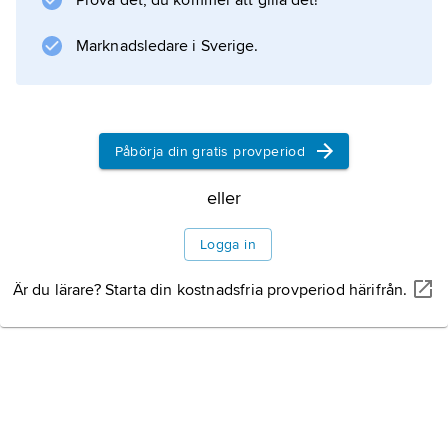
Prova det, du kommer att gilla det!
Marknadsledare i Sverige.
Information om artikeln
Påbörja din gratis provperiod
eller
Logga in
Är du lärare? Starta din kostnadsfria provperiod härifrån.