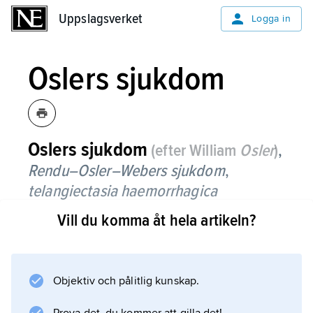
Uppslagsverket
Uppslagsverket
Logga in
Oslers sjukdom
Oslers sjukdom
(efter William
Osler
)
,
Rendu–Osler–Webers sjukdom
,
telangiectasia haemorrhagica
hereditaria
,
ärftliga utvidgningar av fina
Vill du komma åt hela artikeln?
blodådror och hårrörskärl
(telangiektasier, jämför
angiektasi
) i hud
och slemhinnor, framför allt i näsans och
Objektiv och pålitlig kunskap.
tarmens slemhinnor med därifrån
utgående upprepade blödningar.