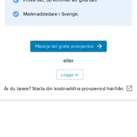
Prova det, du kommer att gilla det!
Marknadsledare i Sverige.
Information om artikeln
Påbörja din gratis provperiod
eller
Logga in
Är du lärare? Starta din kostnadsfria provperiod härifrån.