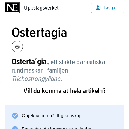
Uppslagsverket
Uppslagsverket
Logga in
Ostertagia
Ostertaʹgia,
ett släkte parasitiska
rundmaskar i familjen
Trichostrongylidae
.
Vill du komma åt hela artikeln?
Arterna förekommer i löpmagen hos vilda och
domesticerade idisslare och har världsvid
utbredning.
O. ostertaʹgi
Objektiv och pålitlig kunskap.
och