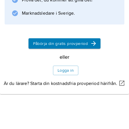
Prova det, du kommer att gilla det!
O. circumciʹncta
orsakar infektionssjukdomen
Marknadsledare i Sverige.
ostertagios
hos nötkreatur respektive får.
Påbörja din gratis provperiod
Information om artikeln
eller
Logga in
Är du lärare? Starta din kostnadsfria provperiod härifrån.