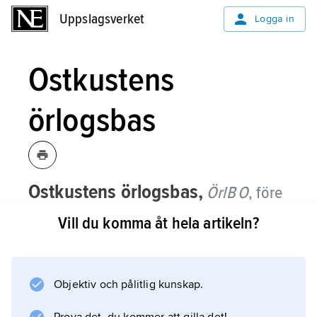
Uppslagsverket
Uppslagsverket
Logga in
Ostkustens
örlogsbas
Ostkustens örlogsbas,
ÖrlB O
,
före
detta ledningsorganisation för ledning
Vill du komma åt hela artikeln?
och understöd av sjöstridskrafter i
Bottenhavet och Östersjön.
Objektiv och pålitlig kunskap.
Ostkustens örlogsbas organiserades 1966 på
Skeppsholmen i Stockholm och flyttades