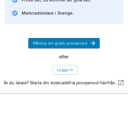
Prova det, du kommer att gilla det!
företag.
Marknadsledare i Sverige.
Information om artikeln
Påbörja din gratis provperiod
eller
Logga in
Är du lärare? Starta din kostnadsfria provperiod härifrån.