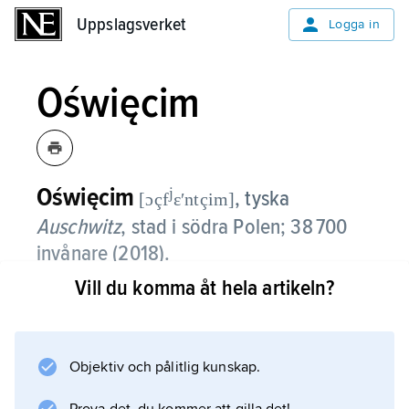
Uppslagsverket
Uppslagsverket
Logga in
Oświęcim
Oświęcim
j
, tyska
[ɔçf
ɛʹntçim]
Auschwitz
,
stad i södra Polen; 38 700
invånare (2018).
Vill du komma åt hela artikeln?
Oświęcim är beläget vid floderna Wisłas och
Sołas sammanflöde. Här låg under andra
världskriget utrotningslägret
Auschwitz
Objektiv och pålitlig kunskap.
. En kemisk industri är Oświęcims ledande