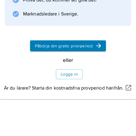
Prova det, du kommer att gilla det!
Information om artikeln
Marknadsledare i Sverige.
Påbörja din gratis provperiod
eller
Logga in
Är du lärare? Starta din kostnadsfria provperiod härifrån.