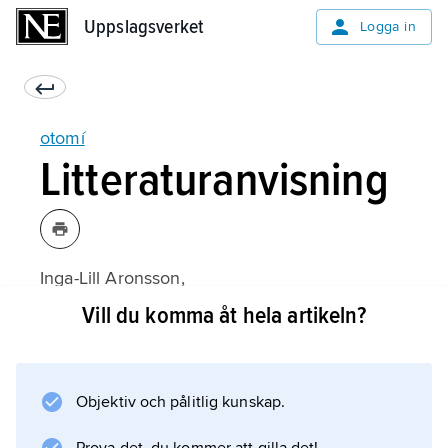
Uppslagsverket
Uppslagsverket
Logga in
otomí
Litteraturanvisning
Inga-Lill Aronsson,
Negotiating Involuntary Resettlement: A Study
Vill du komma åt hela artikeln?
of Local Bargaining During the Construction of
the Zimapán Dam
(2002).
Objektiv och pålitlig kunskap.