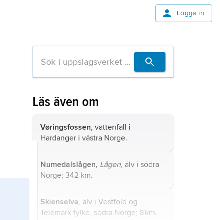
Logga in
Läs även om
Vøringsfossen
, vattenfall i
Hardanger i västra Norge.
Numedalslågen,
Lågen
, älv i södra
Norge; 342 km.
Skienselva
, älv i Vestfold og
Telemark fylke, södra Norge; 8 km.