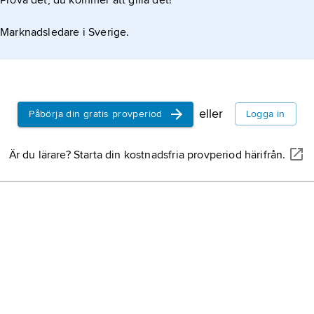
Prova det, du kommer att gilla det!
Marknadsledare i Sverige.
eller
Påbörja din gratis provperiod
Logga in
Är du lärare? Starta din kostnadsfria provperiod härifrån.