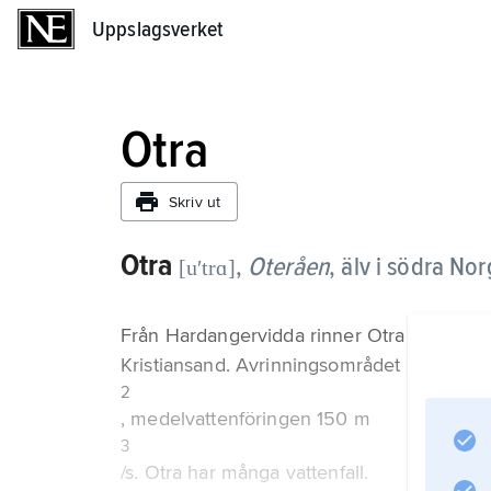
Uppslagsverket
Uppslagsverket
Otra
Skriv ut
Otra
,
Oteråen
,
älv i södra No
[uʹtrɑ]
Från Hardangervidda rinner Otra söderut
Kristiansand. Avrinningsområdet är 3 740 
2
, medelvattenföringen 150 m
3
/s. Otra har många vattenfall.