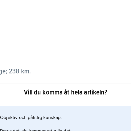
rge; 238 km.
 genom Setesdalen och mynnar i Skagerrak vid
Vill du komma åt hela artikeln?
km
Objektiv och pålitlig kunskap.