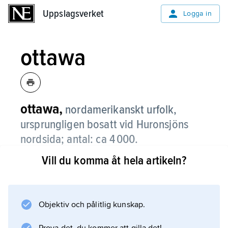
Uppslagsverket
Uppslagsverket
Logga in
ottawa
ottawa,
nordamerikanskt urfolk,
ursprungligen bosatt vid Huronsjöns
nordsida; antal: ca 4 000.
Vill du komma åt hela artikeln?
De livnärde sig av jakt och majsodling. Ottawa
allierade sig med fransmännen mot britterna
och spelade en central roll under krigsåren
1763–64, då de leddes av sin legendariske
Objektiv och pålitlig kunskap.
hövding Pontiac. Merparten av dem lever i