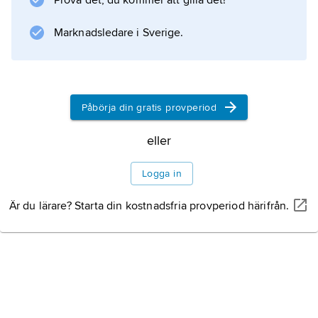
Prova det, du kommer att gilla det!
dag i delstaten Michigan. De talar en dialekt
av algonkinspråket ojibwa.
Marknadsledare i Sverige.
Information om artikeln
Påbörja din gratis provperiod
eller
Logga in
Är du lärare? Starta din kostnadsfria provperiod härifrån.