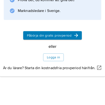
Information om artikeln
Prova det, du kommer att gilla det!
Marknadsledare i Sverige.
Påbörja din gratis provperiod
eller
Logga in
Är du lärare? Starta din kostnadsfria provperiod härifrån.