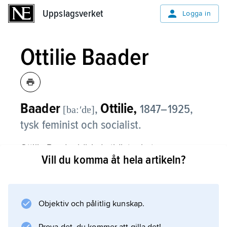
Uppslagsverket
Uppslagsverket
Logga in
Ottilie Baader
Baader
Ottilie,
,
1847–1925,
[ba:ʹdɐ]
tysk feminist och socialist.
Ottilie Baader började tidigt arbeta som
Vill du komma åt hela artikeln?
sömmerska och var fackligt aktiv innan hon i
40-årsåldern blev socialist.
Objektiv och pålitlig kunskap.