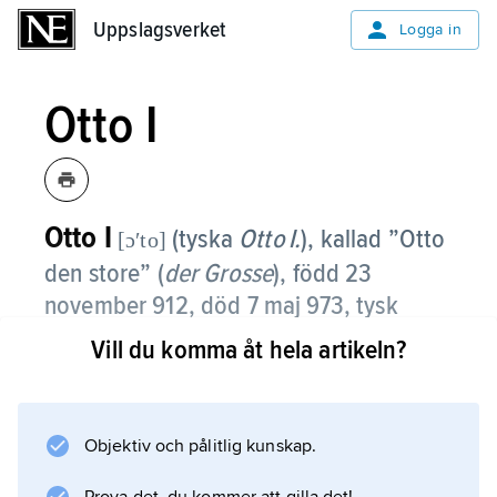
Uppslagsverket
Uppslagsverket
Logga in
Otto I
Otto
I
(tyska
Otto I.
), kallad ”Otto
[ɔʹto]
den store” (
der Grosse
),
född 23
november 912, död 7 maj 973, tysk
kung från 936, tysk–romersk kejsare
Vill du komma åt hela artikeln?
från 962, son till
Henrik I
.
I det inre hävdade Otto I med kraft kronans
Objektiv och pålitlig kunskap.
intressen gentemot stamhertigarna. Dessas
makt kringskars genom av kungen utsedda