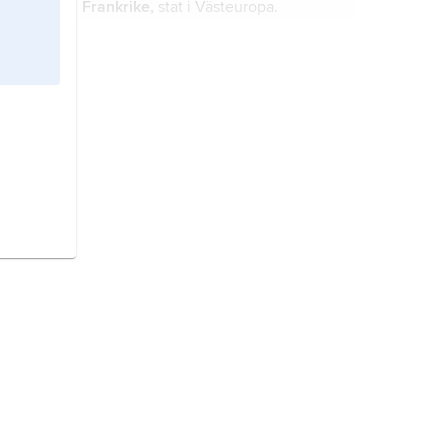
Frankrike,
stat i Västeuropa.
Sverige,
stat på Skandinaviska
halvön, norra Europa.