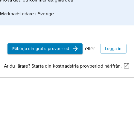
Prova det, du kommer att gilla det!
Marknadsledare i Sverige.
eller
Påbörja din gratis provperiod
Logga in
Är du lärare? Starta din kostnadsfria provperiod härifrån.