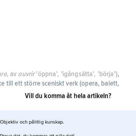
ure
, av
ouvrir
’öppna’, ’igångsätta’, ’börja’)
,
 till ett större sceniskt verk (opera, balett,
Vill du komma åt hela artikeln?
a som inleder Monteverdis opera ”Orfeo” (1607).
ram ur lokala operatraditioner och fick namn som
Objektiv och pålitlig kunskap.
ti), italiensk och fransk (Lully) ouvertyr. De
nligen