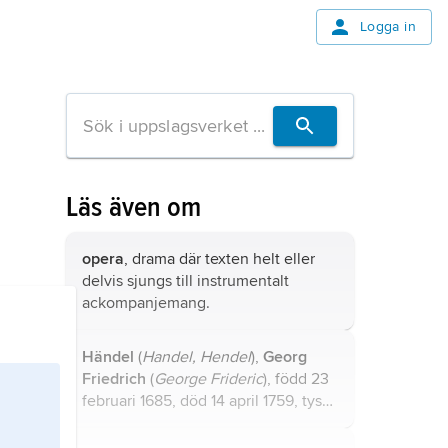
Logga in
Läs även om
opera
, drama där texten helt eller
delvis sjungs till instrumentalt
ackompanjemang.
Händel
(
Handel, Hendel
),
Georg
Friedrich
(
George Frideric
), född 23
februari 1685, död 14 april 1759, tysk-
brittisk tonsättare.