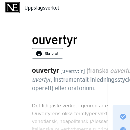
Uppslagsverket
Uppslagsverket
ouvertyr
Skriv ut
ouvertyr
(franska
ouvert
[uvərty:ʹr]
uvertyr
,
instrumentalt inledningsstycke
operett) eller oratorium.
Det tidigaste verket i genren är en toccat
Ouvertyrens olika formtyper växte sedan f
venetiansk, neapolitansk (Alessandro Scarlat
italienska ouvertyrtyperna rubricerades va