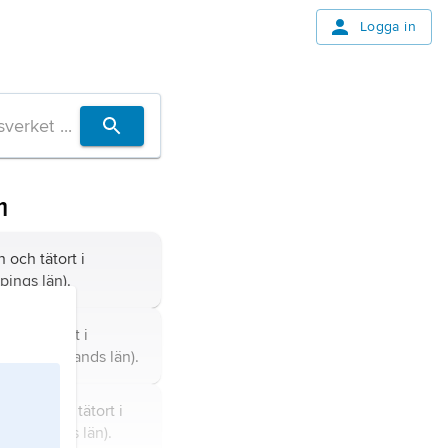
Logga in
m
och tätort i
ings län).
och tätort i
Södermanlands län).
mmun och tätort i
Stockholms län).