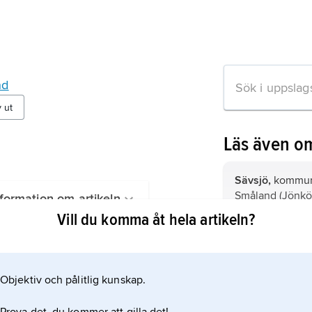
nd
v ut
Läs även o
Sävsjö,
kommun 
Småland (Jönköp
formation om artikeln
Vill du komma åt hela artikeln?
Gnesta,
kommun 
Södermanland (
Objektiv och pålitlig kunskap.
Nynäshamn,
ko
Södermanland (