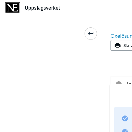
Uppslagsverket
Uppslagsverket
Oxelösu
Skri
In