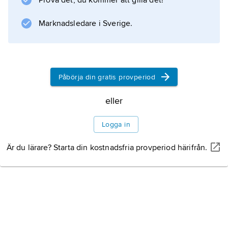
Prova det, du kommer att gilla det!
Information om artikeln
Marknadsledare i Sverige.
Påbörja din gratis provperiod
eller
Logga in
Är du lärare? Starta din kostnadsfria provperiod härifrån.