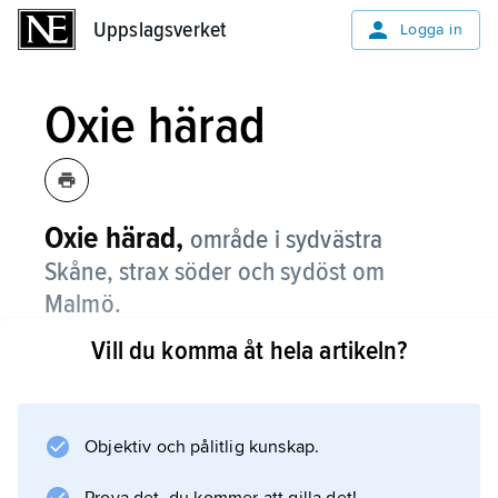
Uppslagsverket
Uppslagsverket
Logga in
Oxie härad
Oxie härad,
område i sydvästra
Skåne, strax söder och sydöst om
Malmö.
Vill du komma åt hela artikeln?
Bygden utgör norra Söderslätt, Skånes
bördigaste område. Skog finns endast vid
Svedala. Största ort är Oxie.
Objektiv och pålitlig kunskap.