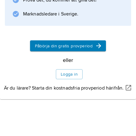
Prova det, du kommer att gilla det!
befinner sig under narkos och i intensivvård.
Marknadsledare i Sverige.
Information om artikeln
Påbörja din gratis provperiod
eller
Logga in
Är du lärare? Starta din kostnadsfria provperiod härifrån.