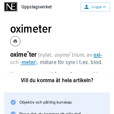
Uppslagsverket
Uppslagsverket
Logga in
oximeter
oximeʹter
(nylat.
oxymeʹtrium
, av
oxi
-
och
-
meter
)
, mätare för syre i t.ex. blod.
Ljus sänds genom ett finger eller en örsnibb.
Vill du komma åt hela artikeln?
På andra sidan placeras mätaren på huden för
att bestämma intensiteten av flera röda
nyanser eller våglängder vilka återger blodets
halt av syre (oxihemoglobin). Metoden
Objektiv och pålitlig kunskap.
används för övervakning av patienter som