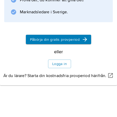
Prova det, du kommer att gilla det!
rodiumkatalysator.
Marknadsledare i Sverige.
Information om artikeln
Påbörja din gratis provperiod
eller
Logga in
Är du lärare? Starta din kostnadsfria provperiod härifrån.