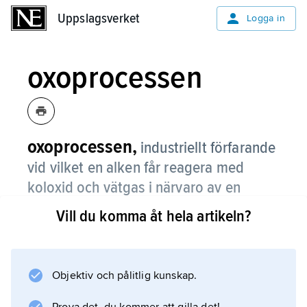
Uppslagsverket
Uppslagsverket
Logga in
oxoprocessen
oxoprocessen,
industriellt förfarande
vid vilket en alken får reagera med
koloxid och vätgas i närvaro av en
koboltkatalysator under bildning av
Vill du komma åt hela artikeln?
aldehyd (hydroformylering).
Så fås ur t.ex. propen en blandning av butyr-
och isobutyraldehyd. Högre selektivitet för
Objektiv och pålitlig kunskap.
den rakkedjiga aldehyden fås med en