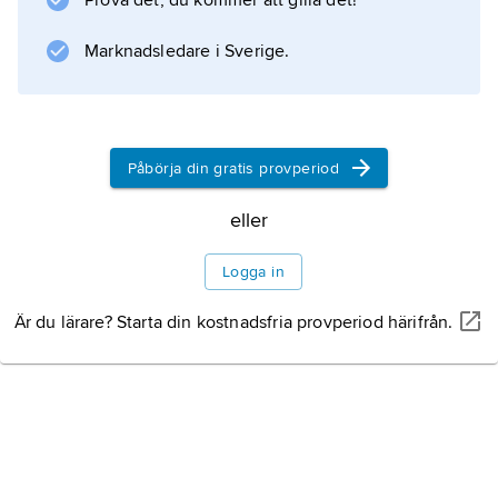
Prova det, du kommer att gilla det!
Marknadsledare i Sverige.
Information om artikeln
Påbörja din gratis provperiod
eller
Logga in
Är du lärare? Starta din kostnadsfria provperiod härifrån.