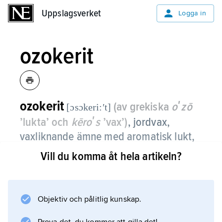
Uppslagsverket
Uppslagsverket
Logga in
ozokerit
ozokerit
(av grekiska
oʹzō
[ɔsɔkeri:ʹt]
’lukta’ och
kēroʹs
’vax’)
,
jordvax,
vaxliknande ämne med aromatisk lukt,
bestående av kolväten med hög
Vill du komma åt hela artikeln?
molekylvikt.
Färgen på ozokerit kan variera mellan gult,
Objektiv och pålitlig kunskap.
grönt, brunt och svart. Ozokerit förekommer i
oljeförande sedimentära bergarter och är