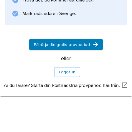
Prova det, du kommer att gilla det!
utgångsmaterial vid tillverkning av
ceresin
Marknadsledare i Sverige.
.
Påbörja din gratis provperiod
Information om artikeln
eller
Logga in
Är du lärare? Starta din kostnadsfria provperiod härifrån.