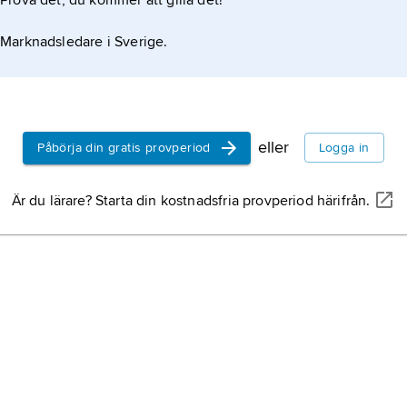
Prova det, du kommer att gilla det!
Marknadsledare i Sverige.
eller
Påbörja din gratis provperiod
Logga in
Är du lärare? Starta din kostnadsfria provperiod härifrån.