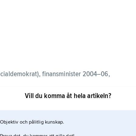
socialdemokrat), finansminister 2004–06,
Vill du komma åt hela artikeln?
rad i kommunalpolitiken i Österåkers kommun och i
ig i Statsrådsberedningen 1988–91 och 1994–97,
97, statssekreterare i Statsrådsberedningen 1997–
Objektiv och pålitlig kunskap.
 och verksam som samordningsminister i
ter som