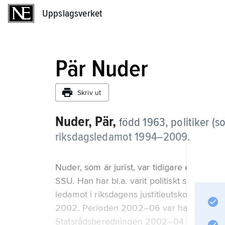
Uppslagsverket
Uppslagsverket
Pär Nuder
Skriv ut
Nuder, Pär,
född 1963, politiker (
riksdagsledamot 1994–2009.
Nuder, som är jurist, var tidigare engage
SSU. Han har bl.a. varit politiskt sakkunn
ledamot i riksdagens justitieutskott 1994–
2002. Perioden 2002–06 var han statsråd
Statsrådsberedningen 2002–04 och däref