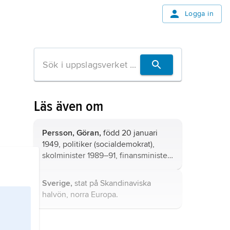
Logga in
Läs även om
Persson, Göran,
född 20 januari
1949, politiker (socialdemokrat),
skolminister 1989–91, finansminister
1994–96, statsminister 1996–2006,
riksdagsledamot 1979–84 och 1991–
Sverige,
stat på Skandinaviska
2007, ledamot av
halvön, norra Europa.
socialdemokratiska partistyrelsen
och partiordförande 1996–2007.