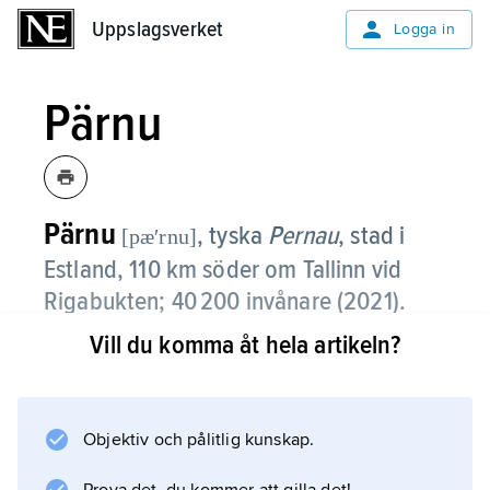
Uppslagsverket
Uppslagsverket
Logga in
Pärnu
Pärnu
, tyska
Pernau
,
stad i
[pæʹrnu]
Estland, 110 km söder om Tallinn vid
Rigabukten; 40 200 invånare (2021).
Vill du komma åt hela artikeln?
Pärnu är i dag en hamnstad och begynnande
turiststad. Här finns bland annat livsmedels-
och träindustri.
Objektiv och pålitlig kunskap.