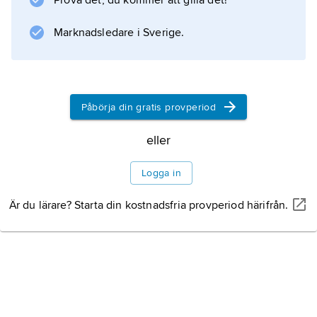
Prova det, du kommer att gilla det!
Information om artikeln
Marknadsledare i Sverige.
Påbörja din gratis provperiod
eller
Logga in
Är du lärare? Starta din kostnadsfria provperiod härifrån.