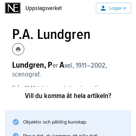
Uppslagsverket
Uppslagsverket
Logga in
P.A. Lundgren
Lundgren,
P
A
er
xel,
1911–2002,
scenograf.
Från 1940-talet svarade Lundgren för
Vill du komma åt hela artikeln?
scenografin i drygt hundratalet svenska filmer,
bl.a. Troells ”Utvandrarna” (1971) och
”Nybyggarna” (1972) samt en mängd Ingmar
Bergman-produktioner, t.ex. ”Sommaren med
Objektiv och pålitlig kunskap.
Monika” (1953), ”Sommarnattens leende”