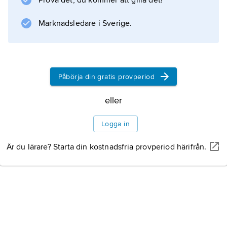
Prova det, du kommer att gilla det!
(1955), ”Jungfrukällan” (1960) och ”Tystnaden”
(1963).
Marknadsledare i Sverige.
Information om artikeln
Påbörja din gratis provperiod
eller
Logga in
Är du lärare? Starta din kostnadsfria provperiod härifrån.