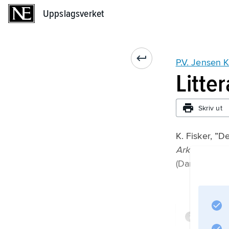
Uppslagsverket
Uppslagsverket
P.V. Jensen K
Litte
Skriv ut
K. Fisker, ”D
Arkitektur
(Danmark) 19
Infor