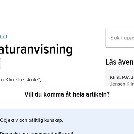
lint
raturanvisning
Läs äve
Klint, P.V. 
en Klintske skole”,
Jensen Kli
Vill du komma åt hela artikeln?
63.
Köpenham
huvudstad 
Objektiv och pålitlig kunskap.
Danmark,
s
mation om artikeln