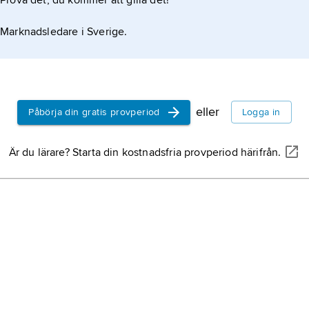
Prova det, du kommer att gilla det!
Italien,
stat
Marknadsledare i Sverige.
Norge,
stat
Storbritann
eller
Påbörja din gratis provperiod
Logga in
Sverige,
st
halvön, nor
Är du lärare? Starta din kostnadsfria provperiod härifrån.
Tyskland,
r
Mellaneuro