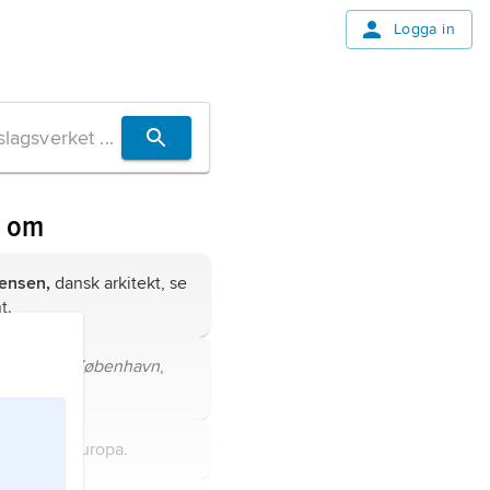
Logga in
n om
Jensen,
dansk arkitekt, se
nt
.
n,
danska
København
,
i Danmark.
tat i Nordeuropa.