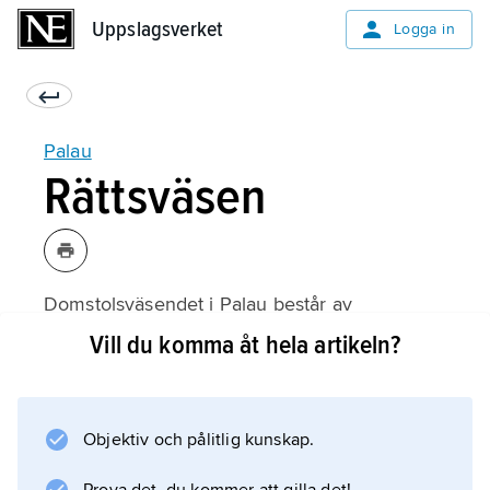
Uppslagsverket
Uppslagsverket
Logga in
Palau
Rättsväsen
Domstolsväsendet i Palau består av
Supreme Court
Vill du komma åt hela artikeln?
,
National Court
och
Objektiv och pålitlig kunskap.
Court of Common Pleas
. Rättsordningen bygger på angloamerikanska