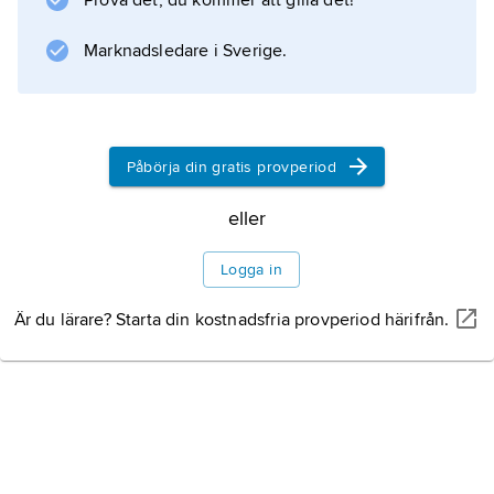
Prova det, du kommer att gilla det!
rättstraditioner i kombination med lokal
lagstiftning och sedvanerätt. Dödsstraff finns
Marknadsledare i Sverige.
inte i strafflagstiftningen.
Påbörja din gratis provperiod
Information om artikeln
eller
Logga in
Är du lärare? Starta din kostnadsfria provperiod härifrån.