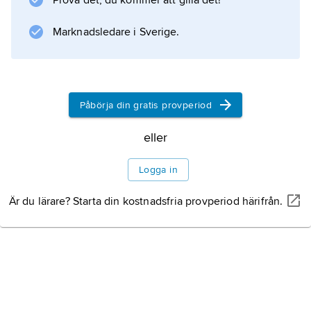
Prova det, du kommer att gilla det!
Marknadsledare i Sverige.
Information om artikeln
Påbörja din gratis provperiod
eller
Logga in
Är du lärare? Starta din kostnadsfria provperiod härifrån.