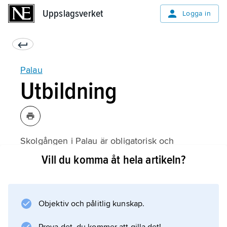
Uppslagsverket
Uppslagsverket
Logga in
Palau
Utbildning
Skolgången i Palau är obligatorisk och
avgiftsfri från 6 till 17 års ålder. Nästan alla
Vill du komma åt hela artikeln?
barn går i primärskolan, och läskunnigheten
bland den vuxna befolkningen är i princip
total. Av barnen i primärskolan går omkring en
Objektiv och pålitlig kunskap.
fjärdedel i privata skolor, liksom drygt en
tredjedel av barnen i sekundärskolan.