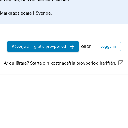
Prova det, du kommer att gilla det!
moustér
949 000
kulturpe
Marknadsledare i Sverige.
mellanist
ungefär 
dabbank
stenreds
i grotta
eller
Påbörja din gratis provperiod
Logga in
har bety
Homo sa
neander
ursprung
Är du lärare? Starta din kostnadsfria provperiod härifrån.
neander
hominid
30 000 å
Belgien,
Chauvet
Storbrit
d’Arc
, f
delen av
äldre st
departe
Frankrik
stenålde
den äld
delen av