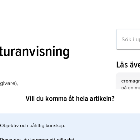
aturanvisning
Läs äv
cromag
givare),
på en m
cyklopedi om människans historia
den nuti
Vill du komma åt hela artikeln?
rsättning 1993);
efter de
Cro-Magn
Homo lo
Les Eyzi
”Drakmän
hominin 
Objektiv och pålitlig kunskap.
ion om artikeln
människo
en stor 