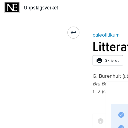
Uppslagsverket
Uppslagsverket
paleolitikum
Litter
Skriv ut
G. Burenhult (ut
Bra Böckers en
1–2 (svensk öve
Informat