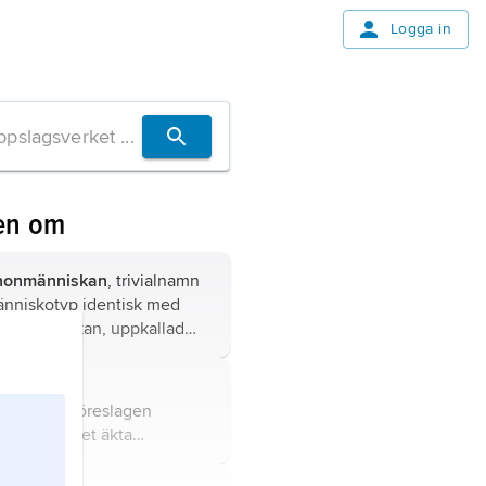
Logga in
en om
nonmänniskan
, trivialnamn
änniskotyp identisk med
da människan, uppkallad
n främsta fyndorten, grottan
on (’den stora grottan’) vid
ngi,
es i sydvästra Frankrike.
niskan”, föreslagen
art av släktet äkta
r (
Homo
) som levde under
del av pleistocen för mellan