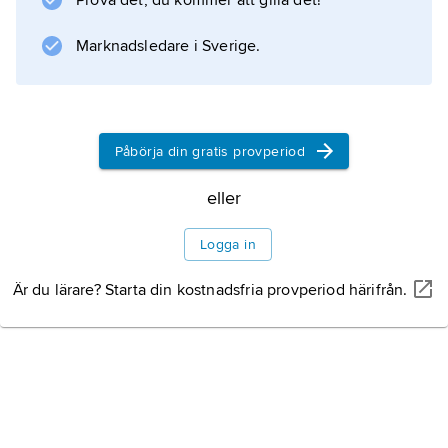
Prova det, du kommer att gilla det!
Marknadsledare i Sverige.
Påbörja din gratis provperiod
eller
Logga in
Är du lärare? Starta din kostnadsfria provperiod härifrån.