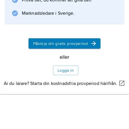
Prova det, du kommer att gilla det!
urgamla palladion, som
Zeus
Marknadsledare i Sverige.
ska ha sänt ned från himlen till
Dardanos
, Trojas grundare, eller till dennes ättling
Ilos
Påbörja din gratis provperiod
. Under trojanska kriget rövades det av
eller
Diomedes
och
Logga in
Odysseus
, och grekerna kunde därmed erövra Troja.
Är du lärare? Starta din kostnadsfria provperiod härifrån.
Senare lär det ha kommit till olika grekiska
städer, bland annat Athen
Information om artikeln