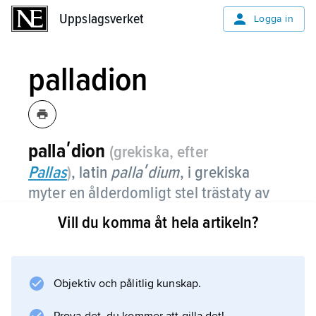
Uppslagsverket
Uppslagsverket
Logga in
palladion
pallaʹdion
(grekiska, efter
Pallas
)
, latin
pallaʹdium
,
i grekiska
myter en ålderdomligt stel trästaty av
Pallas Athena med höjd lans och sköld,
Vill du komma åt hela artikeln?
vilken sågs som underpant på en stads
fortbestånd (jämför
Athena
).
Objektiv och pålitlig kunskap.
Mest berömt var
Trojas