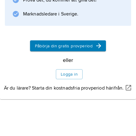
Prova det, du kommer att gilla det!
Marknadsledare i Sverige.
Information om artikeln
Påbörja din gratis provperiod
eller
Logga in
Är du lärare? Starta din kostnadsfria provperiod härifrån.