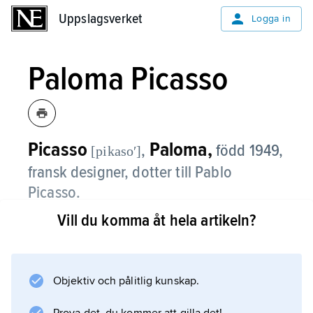
Uppslagsverket
Uppslagsverket
Logga in
Paloma Picasso
Picasso
Paloma,
,
född 1949,
[pikasoʹ]
fransk designer, dotter till Pablo
Picasso.
Vill du komma åt hela artikeln?
Paloma Picasso har sedan 1970-talet blivit
känd för sina extravaganta, exotiska smycken
för bl.a. Yves Saint Laurent och Tiffany & Co.
Hon har även skapat parfym och kosmetika
Objektiv och pålitlig kunskap.
samt formgivit väskor, skärp och porslin.