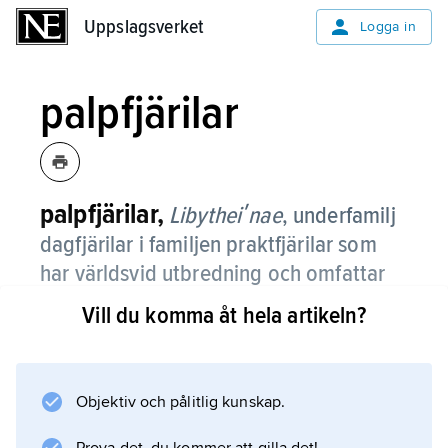
Uppslagsverket
Uppslagsverket
Logga in
palpfjärilar
palpfjärilar,
Libytheiʹnae
,
underfamilj
dagfjärilar i familjen praktfjärilar som
har världsvid utbredning och omfattar
12 arter.
Vill du komma åt hela artikeln?
Den enda europeiska arten, palpfjäril (
Libyʹthea ceʹltis
), har ett vingspann på 40–45 mm. Den har
Objektiv och pålitlig kunskap.
mörkbruna vingar med kantiga rödbruna