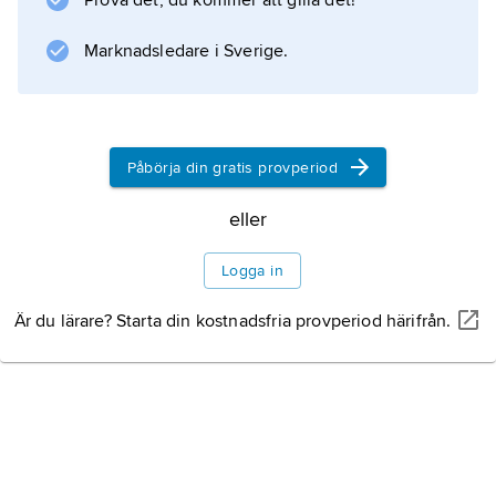
Prova det, du kommer att gilla det!
samman med en gles vävnad; de förpuppas
där eller i stjälkarna. De
Marknadsledare i Sverige.
Information om artikeln
Påbörja din gratis provperiod
eller
Logga in
Är du lärare? Starta din kostnadsfria provperiod härifrån.