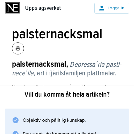
Uppslagsverket
Uppslagsverket
Logga in
palsternacksmal
palsternacksmal,
Depressaʹria pasti­
na­ceʹlla
,
art i fjärilsfamiljen plattmalar.
Den har ett vingspann på ca 25 mm och
Vill du komma åt hela artikeln?
gulbruna, mörktecknade framvingar. I Sverige
förekommer den norrut till Medelpad.
Larverna är blågrå och gula med svarta vårtor.
De lever på flockblomstriga växter, helst
Objektiv och pålitlig kunskap.
palsternacka, vars blomställningar de spinner