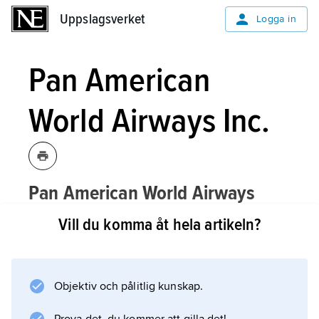
Uppslagsverket
Uppslagsverket
Logga in
Pan American
World Airways Inc.
Pan American World Airways
Inc.,
Pan Am
,
New York, amerikanskt
Vill du komma åt hela artikeln?
flygbolag, verksamt 1927–91 och sedan
1998.
Objektiv och pålitlig kunskap.
Under Juan Trippe utvecklades Pan Am till
världens ledande flygbolag; det var bl.a. först