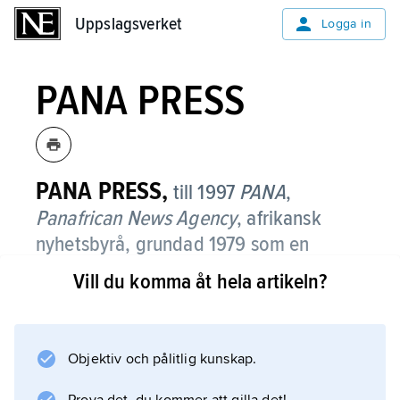
Uppslagsverket
Uppslagsverket
Logga in
PANA PRESS
PANA PRESS,
till 1997
PANA
,
Panafrican News Agency
, afrikansk
nyhetsbyrå, grundad 1979 som en
institution inom Organization of African
Vill du komma åt hela artikeln?
Unity (OAU) i syfte att främja utbytet av
nyheter mellan medlemsländerna.
Objektiv och pålitlig kunskap.
PANA PRESS, med huvudkontor i Dakar,
Senegal, erhåller och återutsänder nyheter på