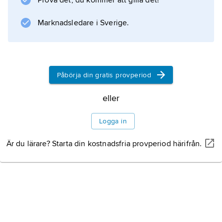
Prova det, du kommer att gilla det!
engelska, portugisiska, arabiska och franska.
Marknadsledare i Sverige.
Information om artikeln
Påbörja din gratis provperiod
eller
Logga in
Är du lärare? Starta din kostnadsfria provperiod härifrån.