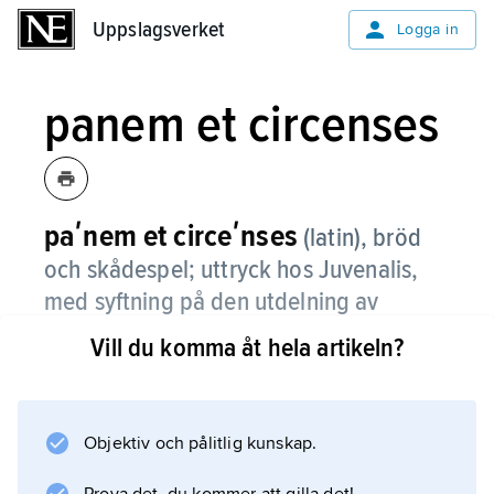
Uppslagsverket
Uppslagsverket
Logga in
panem et circenses
paʹnem et circeʹnses
(latin), bröd
och skådespel; uttryck hos Juvenalis,
med syftning på den utdelning av
spannmål och det anordnande av
Vill du komma åt hela artikeln?
cirkusspel varmed folkgunsten
upprätthölls i det gamla Rom.
Objektiv och pålitlig kunskap.