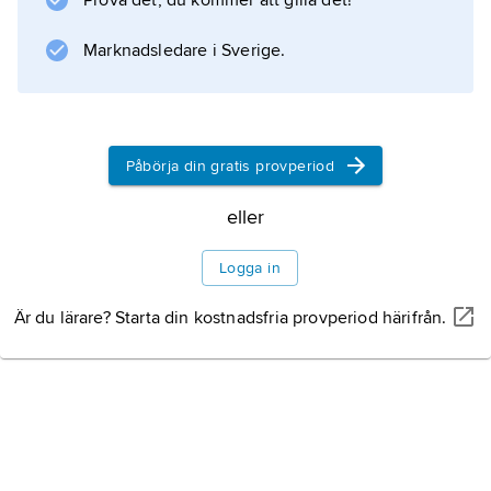
Prova det, du kommer att gilla det!
Information om artikeln
Marknadsledare i Sverige.
Påbörja din gratis provperiod
eller
Logga in
Är du lärare? Starta din kostnadsfria provperiod härifrån.