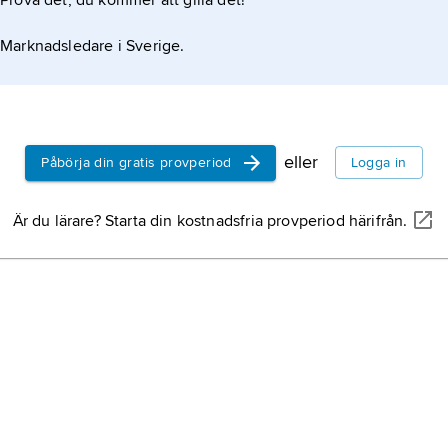
Prova det, du kommer att gilla det!
Marknadsledare i Sverige.
eller
Påbörja din gratis provperiod
Logga in
Är du lärare? Starta din kostnadsfria provperiod härifrån.