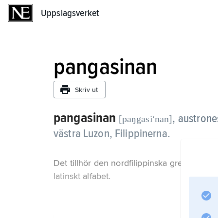
Uppslagsverket
Uppslagsverket
pangasinan
Skriv ut
pangasinan
,
austrone
[paŋgasiʹnan]
västra Luzon, Filippinerna.
Det tillhör den nordfilippinska grenen av 
latinskt alfabet.