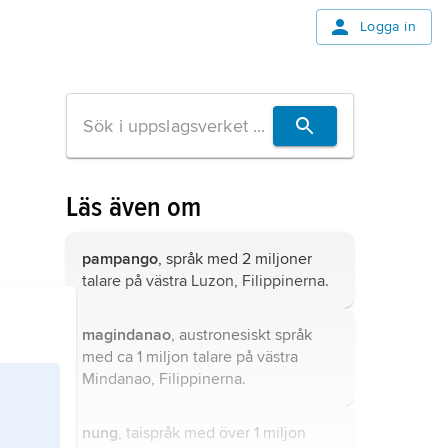
Logga in
Läs även om
pampango
, språk med 2 miljoner
talare på västra Luzon, Filippinerna.
magindanao
, austronesiskt språk
med ca 1 miljon talare på västra
Mindanao, Filippinerna.
nung
, taispråk med över 1 miljon