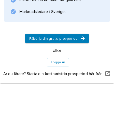
Prova det, du kommer att gilla det!
vissa flugor dessutom tränga sig fram genom
det substrat som pupariet ligger i
Marknadsledare i Sverige.
Information om artikeln
Påbörja din gratis provperiod
eller
Logga in
Är du lärare? Starta din kostnadsfria provperiod härifrån.