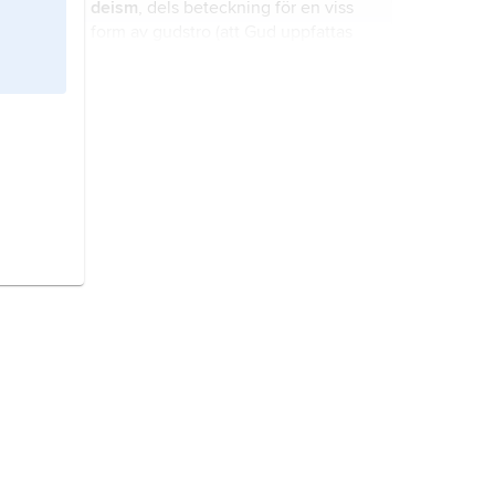
deism
, dels beteckning för en viss
form av gudstro (att Gud uppfattas
som avlägsen från världen och inte
ingriper i det historiska skeendet,
jämför
Gud
), dels en bestämd
Adam
, den första människan enligt
teologisk och religionsfilosofisk
Bibeln.
riktning som hade sin höjdpunkt
under 1700-talet i Storbritannien.
helvete,
benämning på den del av
underjorden eller dödsriket som
utgör de dödas straffort.
logos
, ett grekiskt vardagsord som
blivit en av den grekiska filosofins
viktigaste och mest mångtydiga
termer.
religion
, en kulturyttring som inte
låter sig infångas under någon
generellt accepterad, heltäckande
definition.