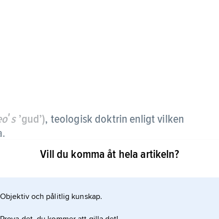
eoʹs
’gud’)
,
teologisk doktrin enligt vilken
a.
Vill du komma åt hela artikeln?
tningen är uråldrig och spridd inom ett flertal
sterlandet bl.a. med Johannes Scotus Erigena och
Objektiv och pålitlig kunskap.