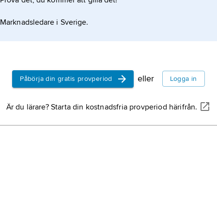
Prova det, du kommer att gilla det!
Marknadsledare i Sverige.
eller
Påbörja din gratis provperiod
Logga in
Är du lärare? Starta din kostnadsfria provperiod härifrån.