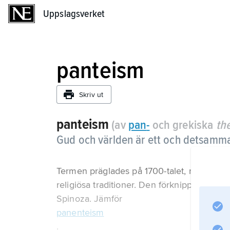
Uppslagsverket
Uppslagsverket
panteism
Skriv ut
panteism
(av
pan
-
och grekiska
th
Gud och världen är ett och detsamm
Termen präglades på 1700-talet, men uppfat
religiösa traditioner. Den förknippas i vä
Spinoza. Jämför
panenteism
.